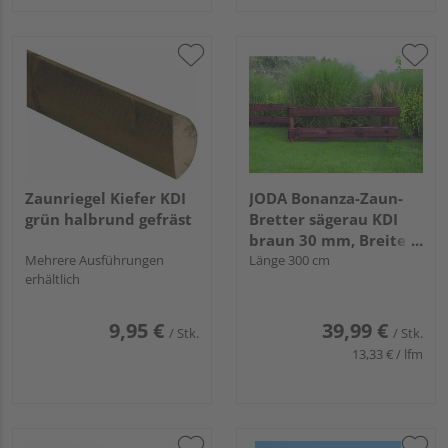
Zaunriegel Kiefer KDI
JODA Bonanza-Zaun-
grün halbrund gefräst
Bretter sägerau KDI
braun 30 mm, Breite
Mehrere Ausführungen
ca. 21-26 cm
Länge 300 cm
erhältlich
9,95 €
39,99 €
/ Stk.
/ Stk.
13,33 € / lfm