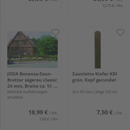
12,75 € / lfm
JODA Bonanza-Zaun-
Zaunlatte Kiefer KDI
Bretter sägerau classic
grün, Kopf gerundet
24 mm, Breite ca. 18-
23 cm
Mehrere Ausführungen
20 x 95 mm, Länge 120 cm
erhältlich
18,99 €
7,50 €
/ Stk.
/ Stk.
7,60 € / lfm