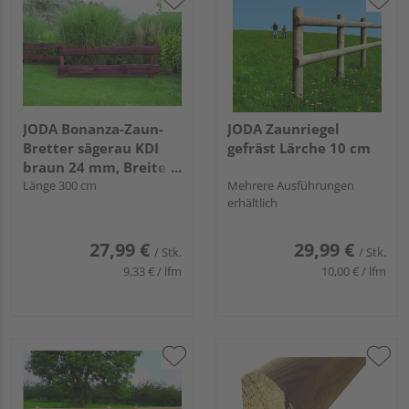
JODA Bonanza-Zaun-
JODA Zaunriegel
Bretter sägerau KDI
gefräst Lärche 10 cm
braun 24 mm, Breite
ca. 18-23 cm
Länge 300 cm
Mehrere Ausführungen
erhältlich
27,99 €
29,99 €
/ Stk.
/ Stk.
9,33 € / lfm
10,00 € / lfm