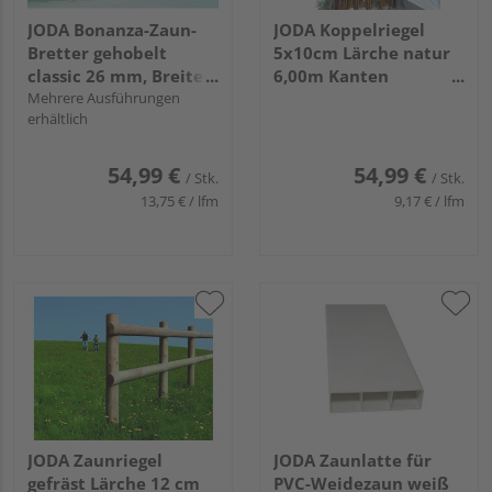
JODA Bonanza-Zaun-
JODA Koppelriegel
Bretter gehobelt
5x10cm Lärche natur
classic 26 mm, Breite
6,00m Kanten
ca. 21-26 cm
Mehrere Ausführungen
gerundet, Seiten
erhältlich
egalisiert VE=100
54,99 €
54,99 €
/ Stk.
/ Stk.
13,75 € / lfm
9,17 € / lfm
JODA Zaunriegel
JODA Zaunlatte für
gefräst Lärche 12 cm
PVC-Weidezaun weiß