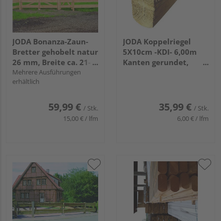
JODA Bonanza-Zaun-
JODA Koppelriegel
Bretter gehobelt natur
5X10cm -KDI- 6,00m
26 mm, Breite ca. 21-
Kanten gerundet,
26 cm
Mehrere Ausführungen
Seiten rau VE=100
erhältlich
59,99 €
35,99 €
/ Stk.
/ Stk.
15,00 € / lfm
6,00 € / lfm