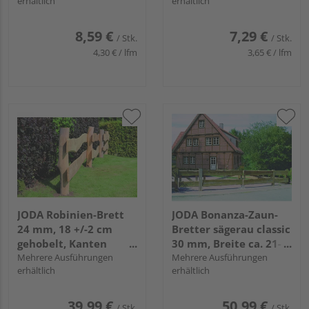
erhältlich
erhältlich
8,59 €
7,29 €
/ Stk.
/ Stk.
4,30 € / lfm
3,65 € / lfm
JODA Robinien-Brett
JODA Bonanza-Zaun-
24 mm, 18 +/-2 cm
Bretter sägerau classic
gehobelt, Kanten
30 mm, Breite ca. 21-
entsplintet/geschliffen
Mehrere Ausführungen
26 cm
Mehrere Ausführungen
erhältlich
erhältlich
39,99 €
50,99 €
/ Stk.
/ Stk.