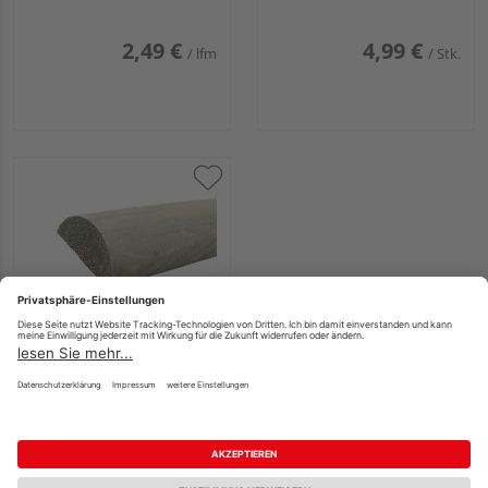
2,49 €
4,99 €
/ lfm
/ Stk.
JODA Zaunriegel
gefräst KDI Kiefer 12
cm
Mehrere Ausführungen
erhältlich
16,29 €
/ Stk.