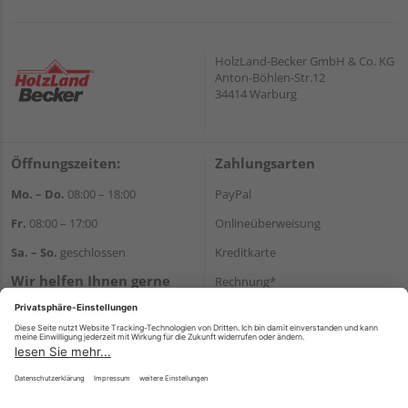
HolzLand-Becker GmbH & Co. KG
Anton-Böhlen-Str.12
34414 Warburg
Öffnungszeiten:
Zahlungsarten
Mo. – Do.
08:00 – 18:00
PayPal
Fr.
08:00 – 17:00
Onlineüberweisung
Sa. – So.
geschlossen
Kreditkarte
Wir helfen Ihnen gerne
Rechnung*
weiter
*Bonität vorausgesetzt
Tel.:
+49 5641 787710
E-Mail:
shop@becker-
Versand
warburg.com
Versandkosten