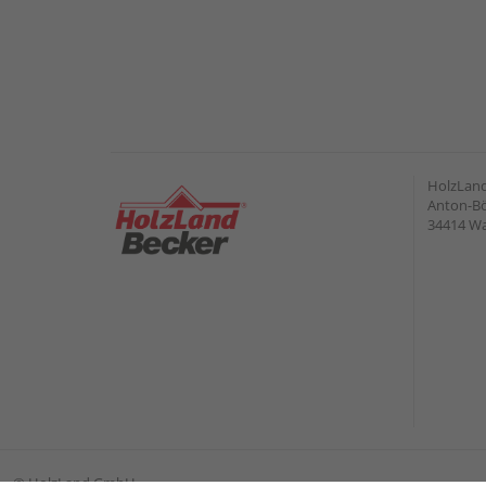
HolzLan
Anton-Bö
34414 W
©
HolzLand GmbH