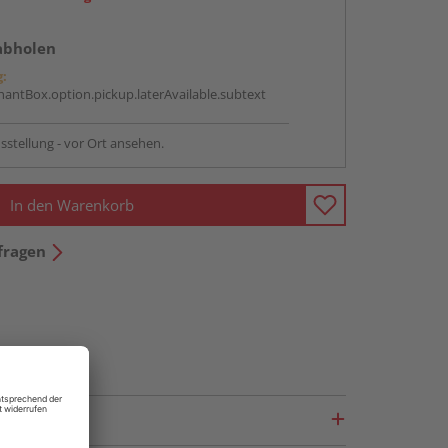
abholen
g:
antBox.option.pickup.laterAvailable.subtext
sstellung - vor Ort ansehen.
In den Warenkorb
fragen