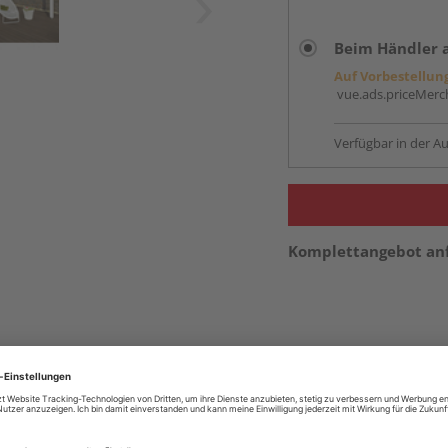
Beim Händler 
Auf Vorbestellun
vue.ads.priceMerch
Verfügbar in der Au
Komplettangebot an