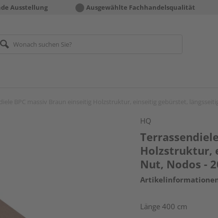
nde Ausstellung
Ausgewählte Fachhandelsqualität
iele BPC massiv Braun einseitig Holzstruktur, einseitig gebürstet, längssei
HQ
Terrassendiele
Holzstruktur, 
Nut, Nodos - 
Artikelinformatione
Länge 400 cm