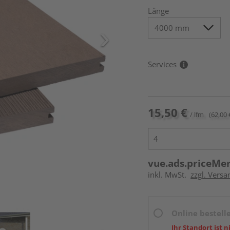
Länge
Services
15,50 €
/ lfm
(62,00 
vue.ads.priceMe
inkl. MwSt.
zzgl. Vers
Online bestell
Ihr Standort ist n