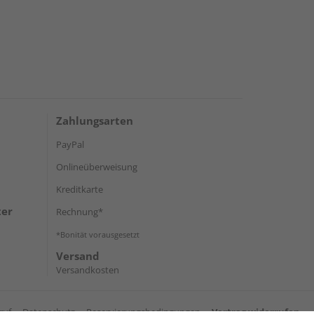
Zahlungsarten
PayPal
Onlineüberweisung
Kreditkarte
ter
Rechnung*
*Bonität vorausgesetzt
Versand
Versandkosten
ruf
Datenschutz
Reservierungsbedingungen
Vertrag widerrufen