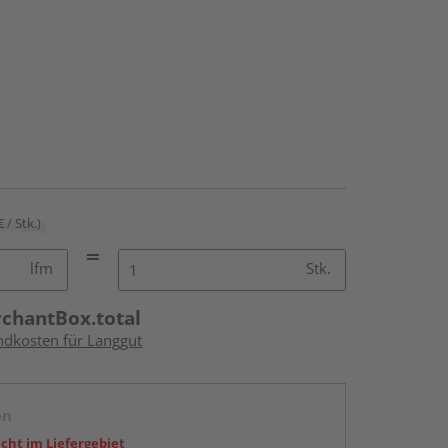
€ / Stk.)
lfm
Stk.
rchantBox.total
andkosten für Langgut
en
icht im Liefergebiet