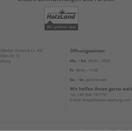
d-Becker GmbH & Co. KG
Öffnungszeiten:
hlen-Str.12
Mo. – Do.
08:00 – 18:00
arburg
Fr.
08:00 – 17:00
Sa. – So.
geschlossen
Wir helfen Ihnen gerne wei
Tel.:
+49 5641 787710
E-Mail:
shop@becker-warburg.com
Impressum
AGB
Wider