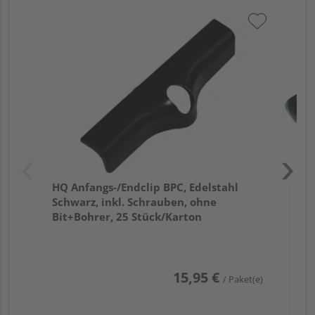
HQ 
Sch
Bit
HQ Anfangs-/Endclip BPC, Edelstahl
Schwarz, inkl. Schrauben, ohne
Bit+Bohrer, 25 Stück/Karton
15,95 €
/ Paket(e)