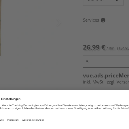
Services
26,99 €
/ lfm
(134,95
vue.ads.priceMe
inkl. MwSt.
zzgl. Vers
Online bestell
Ihr Standort ist n
Beim Händler 