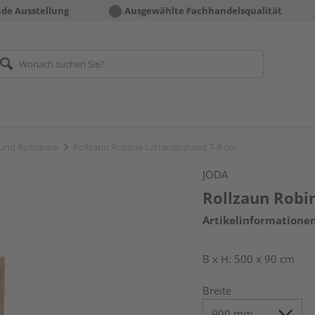
nde Ausstellung
Ausgewählte Fachhandelsqualität
und Rollzäune
Rollzaun Robinie Lattenabstand 7-8 cm
JODA
Rollzaun Robi
Artikelinformatione
B x H: 500 x 90 cm
Breite