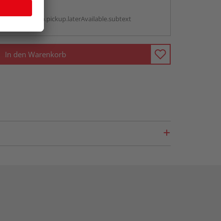
g:
antBox.option.pickup.laterAvailable.subtext
In den Warenkorb