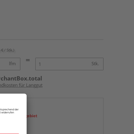
 € / Stk.)
lfm
Stk.
rchantBox.total
andkosten für Langgut
en
icht im Liefergebiet
abholen