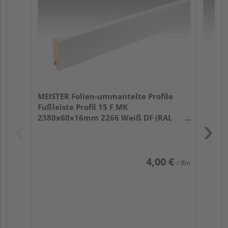
32
MEISTER Folien-ummantelte Profile
Fußleiste Profil 15 F MK
2380x60x16mm 2266 Weiß DF (RAL
9016)
4,00 €
/ lfm