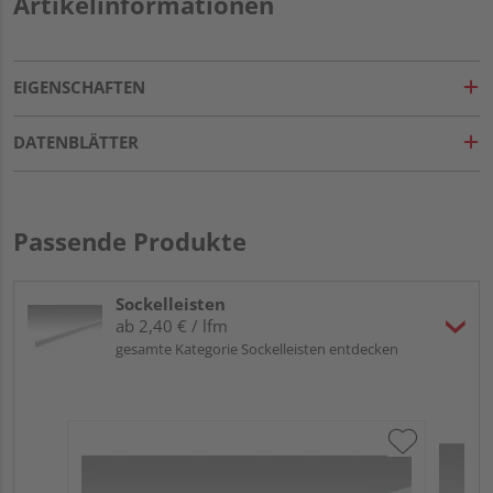
Artikelinformationen
EIGENSCHAFTEN
DATENBLÄTTER
Passende Produkte
Sockelleisten
ab 2,40 € / lfm
gesamte Kategorie Sockelleisten entdecken
ME
Fu