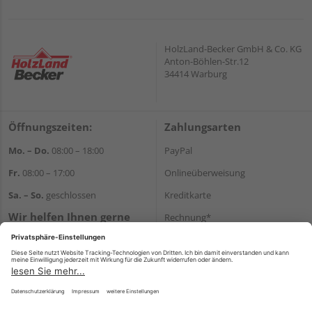
HolzLand-Becker GmbH & Co. KG
Anton-Böhlen-Str.12
34414 Warburg
Öffnungszeiten:
Zahlungsarten
Mo. – Do.
08:00 – 18:00
PayPal
Fr.
08:00 – 17:00
Onlineüberweisung
Sa. – So.
geschlossen
Kreditkarte
Wir helfen Ihnen gerne
Rechnung*
weiter
*Bonität vorausgesetzt
Tel.:
+49 5641 787710
E-Mail:
shop@becker-
Versand
warburg.com
Versandkosten