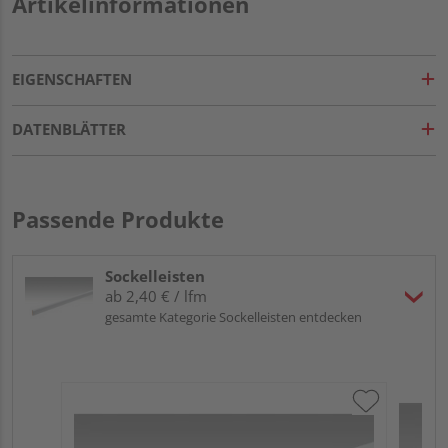
Artikelinformationen
EIGENSCHAFTEN
DATENBLÄTTER
Passende Produkte
Sockelleisten
ab 2,40 € / lfm
gesamte Kategorie Sockelleisten entdecken
ME
Fu