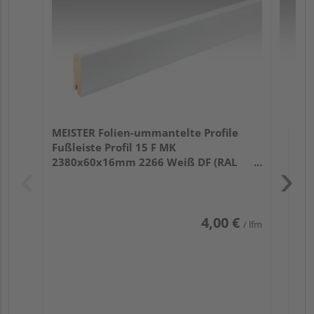
32
MEISTER Folien-ummantelte Profile
Fußleiste Profil 15 F MK
2380x60x16mm 2266 Weiß DF (RAL
9016)
4,00 €
/ lfm