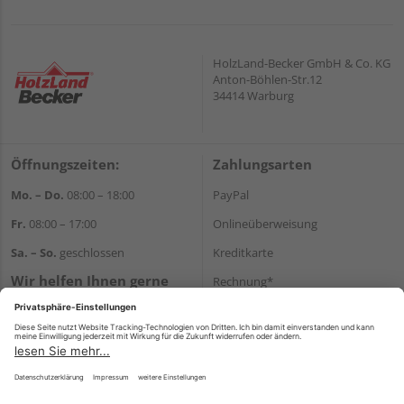
HolzLand-Becker GmbH & Co. KG
Anton-Böhlen-Str.12
34414 Warburg
Öffnungszeiten:
Zahlungsarten
Mo. – Do.
08:00 – 18:00
PayPal
Fr.
08:00 – 17:00
Onlineüberweisung
Sa. – So.
geschlossen
Kreditkarte
Wir helfen Ihnen gerne
Rechnung*
weiter
*Bonität vorausgesetzt
Tel.:
+49 5641 787710
E-Mail:
shop@becker-
Versand
warburg.com
Versandkosten